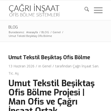
BLOG
Buradasınız:
Anasayfa
/
BLOG
/
Genel
/
Umut Tekstil Beşiktaş Ofis Bölme
Umut Tekstil Beşiktaş Ofis Bölme
/
/
13 Haziran 2026
in
Genel
tarafından
Çağrı İnşaat San.
Tic. Aş
Umut Tekstil Beşiktaş
Ofis Bölme Projesi |
Man Ofis ve Çağrı
İnşaat Ortak